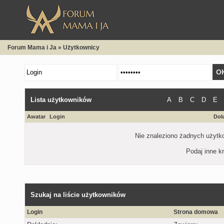
Forum Mama i Ja
»
Użytkownicy
Lista użytkowników
A
B
C
D
E
Awatar
Login
Doł
Nie znaleziono żadnych użytko
Podaj inne kr
Szukaj na liście użytkowników
Login
Strona domowa