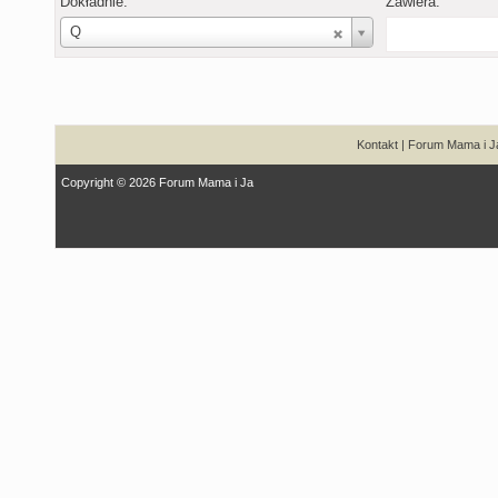
Dokładnie:
Zawiera:
Login
Q
Kontakt
|
Forum Mama i J
Copyright © 2026 Forum Mama i Ja