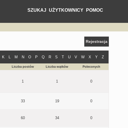
SZUKAJ
UŻYTKOWNICY
POMOC
Rejestracja
K
L
M
N
O
P
Q
R
S
T
U
V
W
X
Y
Z
Liczba postów
Liczba wątków
Poleconych
1
1
0
33
19
0
60
34
0