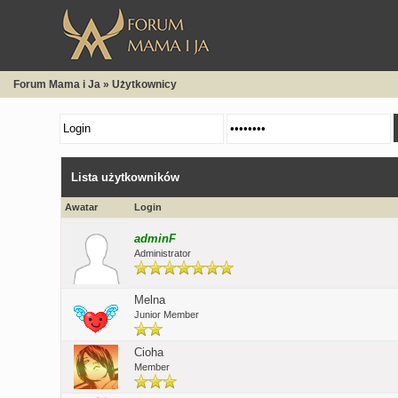
Forum Mama i Ja
»
Użytkownicy
Lista użytkowników
Awatar
Login
adminF
Administrator
Melna
Junior Member
Cioha
Member