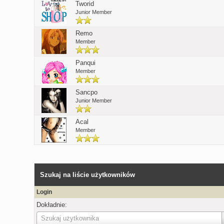
Tworid
Junior Member
Remo
Member
Panqui
Member
Sancpo
Junior Member
Acal
Member
Szukaj na liście użytkowników
Login
Dokładnie:
Login
Szukaj użytkownika