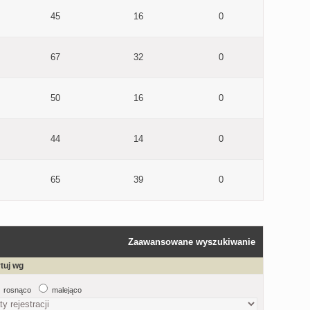
45
16
0
67
32
0
50
16
0
44
14
0
65
39
0
Zaawansowane wyszukiwanie
tuj wg
rosnąco
malejąco