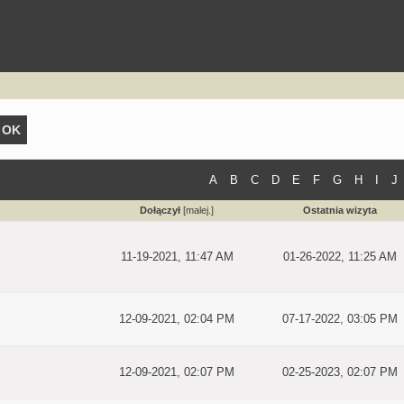
A
B
C
D
E
F
G
H
I
J
Dołączył
[
malej.
]
Ostatnia wizyta
11-19-2021, 11:47 AM
01-26-2022, 11:25 AM
12-09-2021, 02:04 PM
07-17-2022, 03:05 PM
12-09-2021, 02:07 PM
02-25-2023, 02:07 PM